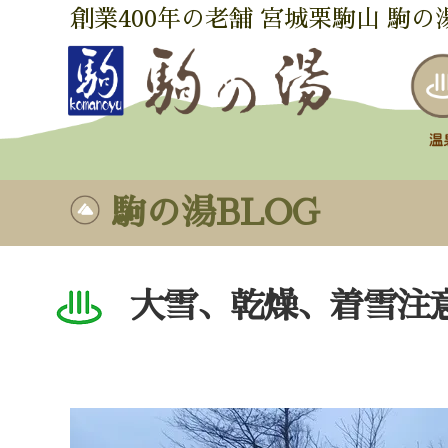
創業400年の老舗 宮城栗駒山 駒の
駒の湯BLOG
大雪、乾燥、着雪注