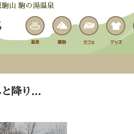
栗駒山 駒の湯温泉
んと降り…