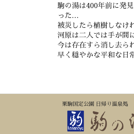
駒の湯は400年前に発
った…
被災したら植樹しなけ
河原は二人では手が間
今は存在すら消し去ら
早く穏やかな平和な日
栗駒国定公園 日帰り温泉処