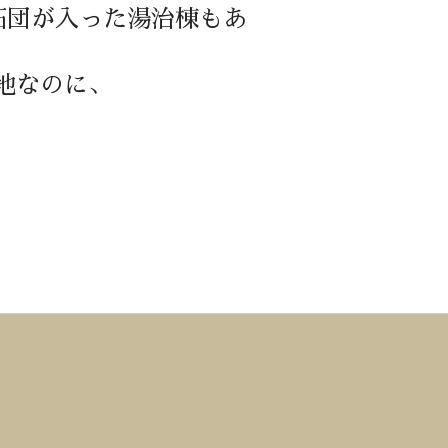
拓団が入った湯治棟もあ
地なのに、