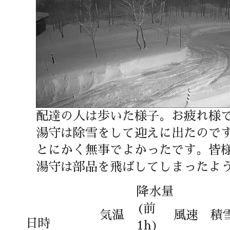
配達の人は歩いた様子。お疲れ様
湯守は除雪をして迎えに出たので
とにかく無事でよかったです。皆
湯守は部品を飛ばしてしまったよ
降水量
(前
気温
風速
積
日時
1h)