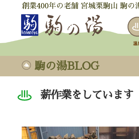
創業400年の老舗 宮城栗駒山 駒の
駒の湯BLOG
薪作業をしています