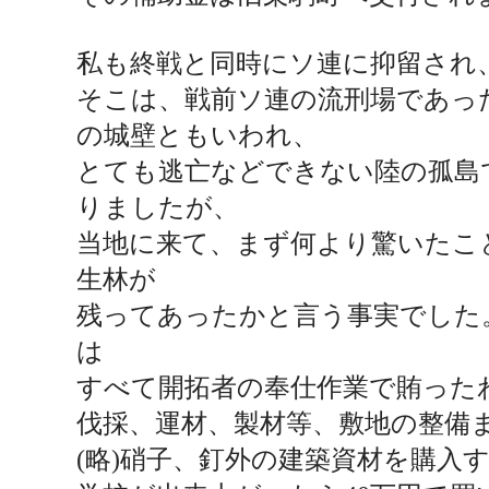
私も終戦と同時にソ連に抑留され
そこは、戦前ソ連の流刑
場
であっ
の城壁ともいわれ、
とても逃亡などできない陸の孤島
りましたが、
当地に来て、まず何より驚いたこ
生林が
残ってあったかと言う事実でした
は
すべて開拓者の奉仕作業で賄った
伐採、運材、製材等、敷地の整備
(
略
)
硝子、釘外の建築資材を購入