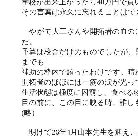
学校が出来上がったら
40
万円で買
その言葉は永久に忘れることはで
やがて大工さんや開拓者の血の
た。
予算は校舎だけのものでしたが、
までも
補助の枠内で賄ったわけです。
晴
開拓者のほほには一筋の涙が光っ
生活状態は極度に困窮し、食べる
目
の前に、この目に映る時、
誰し
(
略）
明けて
26
年
4
月山本先生を迎え