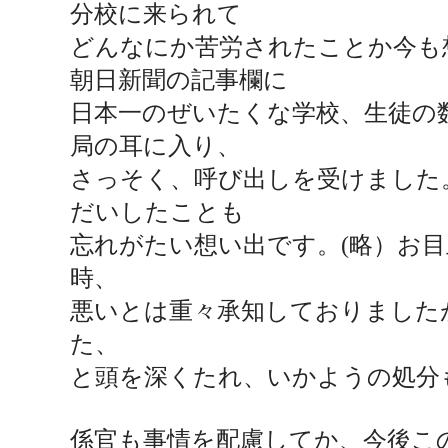
分校に来られて
どんなにか苦労されたこと
か
今も
朝日新聞の記事欄に
日本一のぜいたくな学校、生徒の
局の耳に入り、
さっそく、呼び出しを受けました
だいしたことも
忘れがたい想い出です。
(
略）
お目
時、
悪いとは重々承知しておりました
た、
と頭を深くたれ、いかようの処分
係官も事情を配慮してか、今後こ