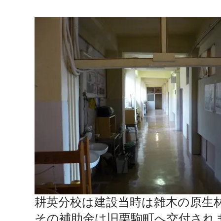
耕
英分校は建設当時は雑木の原生
その補助金は旧栗駒町へ交付され