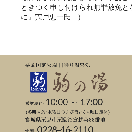
ときつく申し付けられ無罪放免と
に』宍戸忠一氏 ）
栗駒国定公園 日帰り温泉処
10:00 ～ 17:00
営業時間:
(冬期休業･水曜日および第2･4木曜日定休)
宮城県栗原市栗駒沼倉耕英88番地
0228-46-2110
電話: