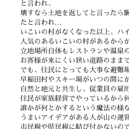
と言われ、
壊すなら土地を返してと言ったら
たと言われ…
いこいの村がなくなった以上、ハ
人気のあるいこいの村があるから
立地場所自体もレストランや温泉
お客様が来にくい狭い道路のまま
でも、住民にとっても大事な避難
早稲田村やスキー場がいつの間に
自然と地元と共生し、従業員の雇
住民が家族経営でやっているから
誰かが何とかするという魔法の様
うまいアイデアがある人が山の運
市民税や県民税に結び付かないの